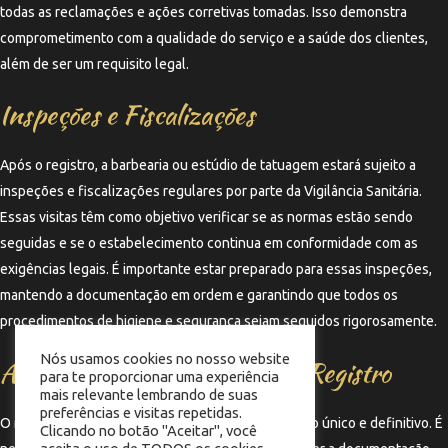
todas as reclamações e ações corretivas tomadas. Isso demonstra
comprometimento com a qualidade do serviço e a saúde dos clientes,
além de ser um requisito legal.
Inspeções e Fiscalizações
Após o registro, a barbearia ou estúdio de tatuagem estará sujeito a
inspeções e fiscalizações regulares por parte da Vigilância Sanitária.
Essas visitas têm como objetivo verificar se as normas estão sendo
seguidas e se o estabelecimento continua em conformidade com as
exigências legais. É importante estar preparado para essas inspeções,
mantendo a documentação em ordem e garantindo que todos os
procedimentos de higiene e segurança sejam seguidos rigorosamente.
Nós usamos cookies no nosso website
Atualização e Manutenção do Registro
para te proporcionar uma experiência
mais relevante lembrando de suas
preferências e visitas repetidas.
O registro na Vigilância Sanitária não é um processo único e definitivo. É
Clicando no botão "Aceitar", você