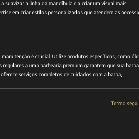
 a suavizar a linha da mandíbula e a criar um visual mais
rtise em criar estilos personalizados que atendem às necess
manutenção é crucial. Utilize produtos específicos, como óle
tas regulares a uma barbearia premium garantem que sua barba
 oferece serviços completos de cuidados com a barba,
Termo segu
pyright © 2025 Barbearia Memphis | Feito por
Nobug Tecnologi