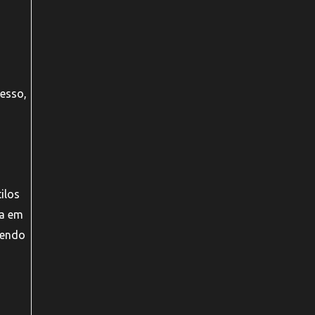
cesso,
ilos
ba em
cendo