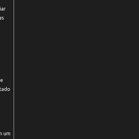
iar
as
de
ltado
om um