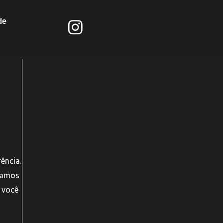
de
ência.
 vamos
 você