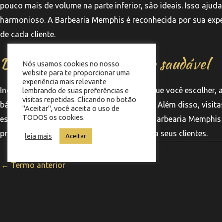
pouco mais de volume na parte inferior, são ideais. Isso ajuda
harmonioso. A Barbearia Memphis é reconhecida por sua expe
de cada cliente.
Dicas para manter a barba saudável
Nós usamos cookies no nosso
website para te proporcionar uma
experiência mais relevante
Independentemente do formato de barba que você escolher, a 
lembrando de suas preferências e
visitas repetidas. Clicando no botão
bálsamos, para hidratar e modelar a barba. Além disso, visi
"Aceitar", você aceita o uso de
TODOS os cookies.
esteja sempre bem cuidada e estilizada. A Barbearia Memphis
proporcionando uma experiência única para seus clientes.
leia mais
Aceitar
←
Termo anterior
Co