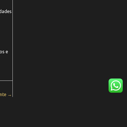
idades
os e
inte
→
a ​