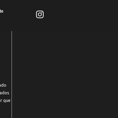
de
jado
dados
ir que