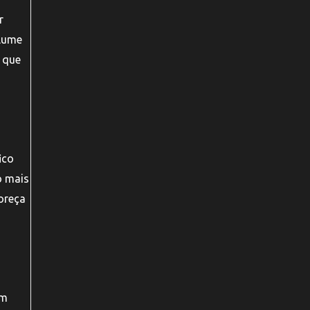
r
olume
 que
ico
o mais
oreça
êm