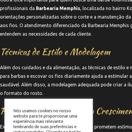
profissionais da
Barbearia Memphis
, localizada no bairro 
orientações personalizadas sobre o corte e a manutenção da 
aos fios. O atendimento diferenciado da Barbearia Memphis g
entendem as necessidades de cada cliente.
Técnicas de Estilo e Modelagem
Além dos cuidados e da alimentação, as técnicas de estilo 
para barbas e escovar os fios diariamente ajuda a estimular
saudável. Além disso, a modelagem adequada pode criar a il
o formato do rosto.
Produtos para Estímulo do Crescime
Nós usamos cookies no nosso
website para te proporcionar uma
experiência mais relevante
Existem também produtos no mercado que prometem estimula
lembrando de suas preferências e
visitas repetidas. Clicando no botão