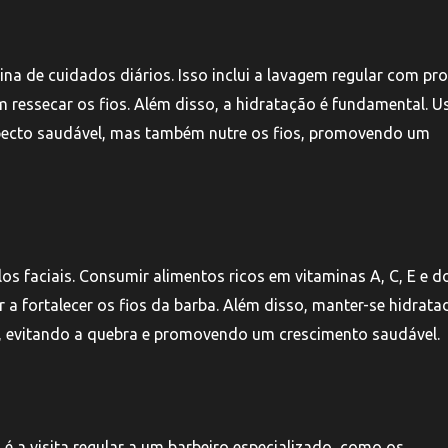
na de cuidados diários. Isso inclui a lavagem regular com pr
 ressecar os fios. Além disso, a hidratação é fundamental. U
pecto saudável, mas também nutre os fios, promovendo um
s faciais. Consumir alimentos ricos em vitaminas A, C, E e d
 a fortalecer os fios da barba. Além disso, manter-se hidrata
os, evitando a quebra e promovendo um crescimento saudável.
 a visita regular a um barbeiro especializado, como os