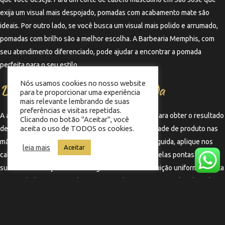
exija um visual mais despojado, pomadas com acabamento mate são
ideais. Por outro lado, se você busca um visual mais polido e arrumado,
pomadas com brilho são a melhor escolha. A Barbearia Memphis, com
seu atendimento diferenciado, pode ajudar a encontrar a pomada
perfeita para o seu estilo.
Nós usamos cookies no nosso website
Dicas para aplicação da pomada
para te proporcionar uma experiência
mais relevante lembrando de suas
preferências e visitas repetidas.
A aplicação correta da pomada capilar é essencial para obter o resultado
Clicando no botão "Aceitar", você
aceita o uso de TODOS os cookies.
desejado. Comece aplicando uma pequena quantidade de produto nas
mãos e esfregue-as para aquecer a pomada. Em seguida, aplique nos
leia mais
Aceitar
cabelos secos ou levemente úmidos, começando pelas pontas e
subindo em direção à raiz. Isso garante uma distribuição uniforme e evita
que o cabelo fique pesado. Para um acabamento mais estilizado, utilize
um pente ou os dedos para moldar o cabelo conforme desejado.
←
Termo anterior
Termo seguinte
→