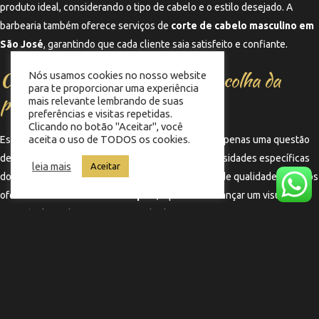
produto ideal, considerando o tipo de cabelo e o estilo desejado. A
barbearia também oferece serviços de
corte de cabelo masculino em
São José
, garantindo que cada cliente saia satisfeito e confiante.
Considerações finais sobre a escolha da
Nós usamos cookies no nosso website
para te proporcionar uma experiência
pomada
mais relevante lembrando de suas
preferências e visitas repetidas.
Clicando no botão "Aceitar", você
aceita o uso de TODOS os cookies.
Escolher a melhor pomada para cabelo fino não é apenas uma questão
de preferência, mas também de entender as necessidades específicas
leia mais
Aceitar
do seu cabelo. Com a orientação certa e produtos de qualidade, como os
oferecidos na
Barbearia Memphis
, é possível alcançar um visual
impecável. Não hesite em visitar a barbearia e experimentar as opções
disponíveis, garantindo que seu estilo esteja sempre em alta.
←
Termo anterior
Termo seguinte
→