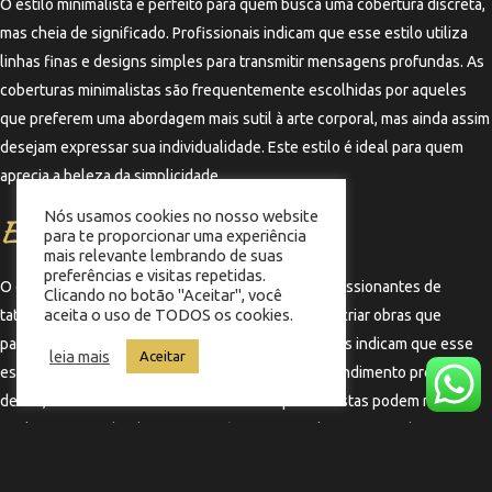
O estilo minimalista é perfeito para quem busca uma cobertura discreta,
mas cheia de significado. Profissionais indicam que esse estilo utiliza
linhas finas e designs simples para transmitir mensagens profundas. As
coberturas minimalistas são frequentemente escolhidas por aqueles
que preferem uma abordagem mais sutil à arte corporal, mas ainda assim
desejam expressar sua individualidade. Este estilo é ideal para quem
aprecia a beleza da simplicidade.
Nós usamos cookies no nosso website
Estilo Hiper-realista
para te proporcionar uma experiência
mais relevante lembrando de suas
preferências e visitas repetidas.
O estilo hiper-realista é uma das formas mais impressionantes de
Clicando no botão "Aceitar", você
aceita o uso de TODOS os cookies.
tatuagem, onde os profissionais se esforçam para criar obras que
parecem fotografias em alta definição. Profissionais indicam que esse
leia mais
Aceitar
estilo exige uma habilidade excepcional e um entendimento profundo
de luz, sombra e textura. As coberturas hiper-realistas podem retratar
qualquer coisa, desde retratos até cenas complexas, e são ideais para
aqueles que desejam uma arte que impressione e provoque admiração.