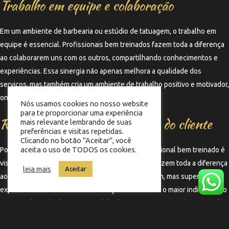
Trabalho em equipe e colaboração
Em um ambiente de barbearia ou estúdio de tatuagem, o trabalho em
equipe é essencial. Profissionais bem treinados fazem toda a diferença
ao colaborarem uns com os outros, compartilhando conhecimentos e
experiências. Essa sinergia não apenas melhora a qualidade dos
serviços, mas também cria um ambiente de trabalho positivo e motivador,
onde todos se sentem valorizados e engajados.
Nós usamos cookies no nosso website
para te proporcionar uma experiência
Resultados visíveis e satisfação do cliente
mais relevante lembrando de suas
preferências e visitas repetidas.
Clicando no botão "Aceitar", você
aceita o uso de TODOS os cookies.
Por fim, o resultado final do trabalho de um profissional bem treinado é
visível e impactante. Profissionais bem treinados fazem toda a diferença
leia mais
Aceitar
ao entregarem resultados que não apenas atendem, mas superam as
expectativas dos clientes. A satisfação do cliente é o maior indicativo do
sucesso de um barbearia ou estúdio de tatuagem, e isso só é possível
com uma equipe bem treinada e comprometida com a excelência.