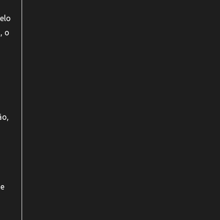
elo
, o
ão,
de