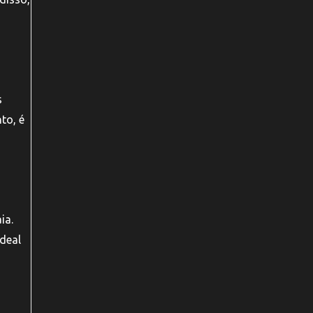
s
to, é
ia.
deal