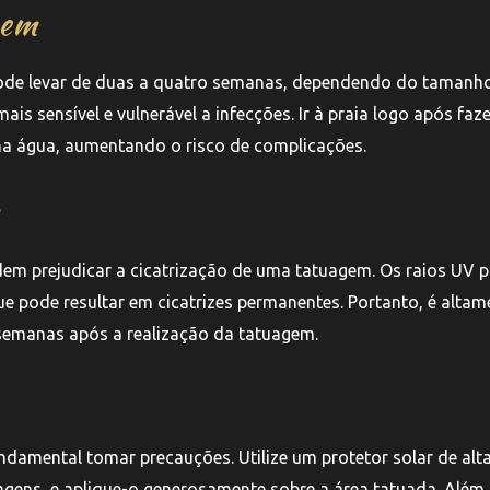
gem
pode levar de duas a quatro semanas, dependendo do tamanh
is sensível e vulnerável a infecções. Ir à praia logo após faz
 na água, aumentando o risco de complicações.
odem prejudicar a cicatrização de uma tatuagem. Os raios UV
ue pode resultar em cicatrizes permanentes. Portanto, é altam
 semanas após a realização da tatuagem.
undamental tomar precauções. Utilize um protetor solar de alt
agens, e aplique-o generosamente sobre a área tatuada. Além 