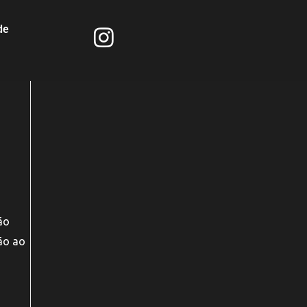
de
ão
ão ao