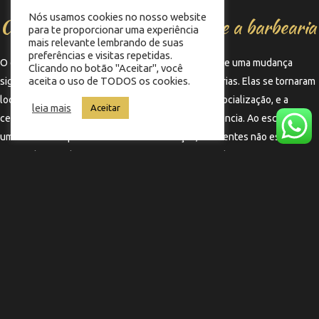
Nós usamos cookies no nosso website
Conclusão: um novo olhar sobre a barbearia
para te proporcionar uma experiência
mais relevante lembrando de suas
preferências e visitas repetidas.
O conceito de que “não é só cortar o cabelo” reflete uma mudança
Clicando no botão "Aceitar", você
aceita o uso de TODOS os cookies.
significativa na forma como percebemos as barbearias. Elas se tornaram
locais onde o cuidado pessoal se encontra com a socialização, e a
leia mais
Aceitar
cerveja é um elemento que enriquece essa experiência. Ao escolher
uma barbearia que oferece essa combinação, os clientes não estão
apenas buscando um corte, mas sim um momento de prazer e
descontração.
←
Termo anterior
Termo seguinte
→
Copyright © 2025 Barbearia Memphis | Feito por
Nobug Tecnologia ​