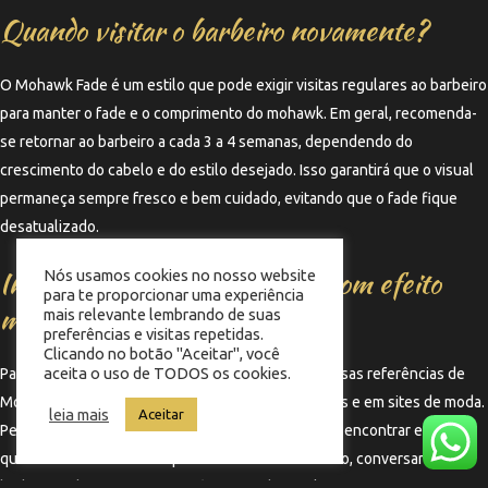
Quando visitar o barbeiro novamente?
O Mohawk Fade é um estilo que pode exigir visitas regulares ao barbeiro
para manter o fade e o comprimento do mohawk. Em geral, recomenda-
se retornar ao barbeiro a cada 3 a 4 semanas, dependendo do
crescimento do cabelo e do estilo desejado. Isso garantirá que o visual
permaneça sempre fresco e bem cuidado, evitando que o fade fique
desatualizado.
Inspirações de Mohawk Fade com efeito
Nós usamos cookies no nosso website
para te proporcionar uma experiência
molhado
mais relevante lembrando de suas
preferências e visitas repetidas.
Clicando no botão "Aceitar", você
aceita o uso de TODOS os cookies.
Para aqueles que buscam inspiração, existem diversas referências de
Mohawk Fade com efeito molhado nas redes sociais e em sites de moda.
leia mais
Aceitar
Pesquisar por hashtags relacionadas pode ajudar a encontrar estilos
que combinem com a sua personalidade. Além disso, conversar com o
barbeiro sobre as suas preferências pode resultar em um corte