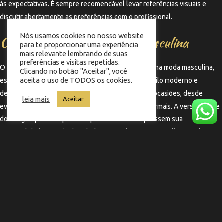
às expectativas. É sempre recomendável levar referências visuais e
discutir abertamente as preferências com o profissional.
Nós usamos cookies no nosso website
Curly Taper Fade e a moda masculina
para te proporcionar uma experiência
mais relevante lembrando de suas
preferências e visitas repetidas.
O Curly Taper Fade se tornou uma tendência forte na moda masculina,
Clicando no botão "Aceitar", você
aceita o uso de TODOS os cookies.
especialmente entre os jovens que buscam um estilo moderno e
descolado. Este corte se adapta bem a diferentes ocasiões, desde
leia mais
Aceitar
eventos casuais até ambientes de trabalho mais formais. A versatilidade
do Curly Taper Fade permite que os homens expressem sua
personalidade através do cabelo, tornando-se uma escolha popular em
barbearias e estúdios de tatuagem, onde o estilo é valorizado.
←
Termo anterior
Termo seguinte
→