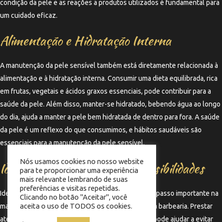
condição da pele e as reações a produtos utilizados é fundamental para
um cuidado eficaz.
Alimentação e Hidratação Interna
A manutenção da pele sensível também está diretamente relacionada à
alimentação e à hidratação interna. Consumir uma dieta equilibrada, rica
em frutas, vegetais e ácidos graxos essenciais, pode contribuir para a
saúde da pele. Além disso, manter-se hidratado, bebendo água ao longo
do dia, ajuda a manter a pele bem hidratada de dentro para fora. A saúde
da pele é um reflexo do que consumimos, e hábitos saudáveis são
essenciais para a manutenção da pele sensível.
Nós usamos cookies no nosso website
Identificação de Alergias e Sensibilidades
para te proporcionar uma experiência
mais relevante lembrando de suas
preferências e visitas repetidas.
Identificar possíveis alergias e sensibilidades é um passo importante na
Clicando no botão "Aceitar", você
aceita o uso de TODOS os cookies.
manutenção da pele sensível após corte e barba na barbearia. Prestar
atenção a reações adversas a produtos utilizados pode ajudar a evitar