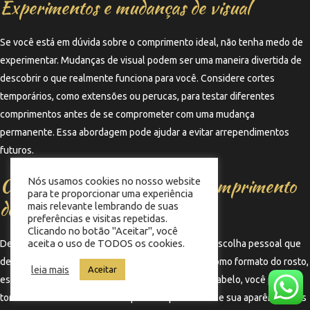
Experimentos e mudanças de visual
Se você está em dúvida sobre o comprimento ideal, não tenha medo de
experimentar. Mudanças de visual podem ser uma maneira divertida de
descobrir o que realmente funciona para você. Considere cortes
temporários, como extensões ou perucas, para testar diferentes
comprimentos antes de se comprometer com uma mudança
permanente. Essa abordagem pode ajudar a evitar arrependimentos
futuros.
Considerações finais sobre o comprimento
Nós usamos cookies no nosso website
para te proporcionar uma experiência
do cabelo
mais relevante lembrando de suas
preferências e visitas repetidas.
Clicando no botão "Aceitar", você
aceita o uso de TODOS os cookies.
Decidir entre cabelo longo, médio ou curto é uma escolha pessoal que
deve refletir quem você é. Ao considerar fatores como formato do rosto,
leia mais
Aceitar
estilo de vida, preferências pessoais e textura do cabelo, você pode
tomar uma decisão informada que não apenas realce sua aparência, mas