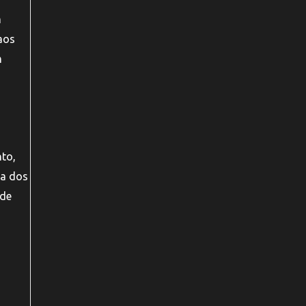
m
aos
m
nto,
ta dos
 de