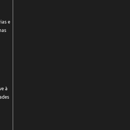
ias e
mas
ve à
dades