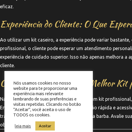
eficaz.
Experiência do Cliente: O Que Esper
Ao utilizar um kit caseiro, a experiência pode variar bastan
profissional, o cliente pode esperar um atendimento person
experiência de cuidado superior. Isso não apenas melhora a 
cliente.
Conclusão: Escolhendo o Melhor Kit 
Nós usamos cookies no nosso
website para te proporcionar uma
experiência mais relevante
Na hora de escolher entre um kit caseiro e um kit profissiona
lembrando de suas preferências e
visitas repetidas. Clicando no botão
Enquanto o kit caseiro pode ser uma solução rápida e acessív
"Aceitar", você aceita o uso de
TODOS os cookies.
transformar a sua rotina de cuidados com a barba. Avalie sua
objetivos de grooming.
leia mais
Aceitar