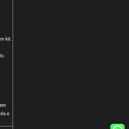
m kit
do
dem
ida e