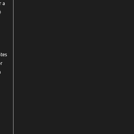
r a
ê
ntes
or
m