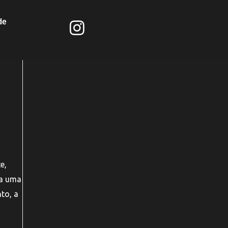
de
e,
 a uma
to, a