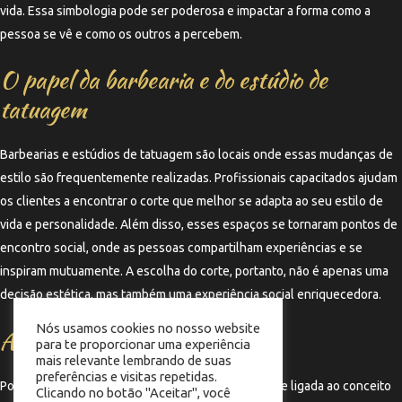
vida. Essa simbologia pode ser poderosa e impactar a forma como a
pessoa se vê e como os outros a percebem.
O papel da barbearia e do estúdio de
tatuagem
Barbearias e estúdios de tatuagem são locais onde essas mudanças de
estilo são frequentemente realizadas. Profissionais capacitados ajudam
os clientes a encontrar o corte que melhor se adapta ao seu estilo de
vida e personalidade. Além disso, esses espaços se tornaram pontos de
encontro social, onde as pessoas compartilham experiências e se
inspiram mutuamente. A escolha do corte, portanto, não é apenas uma
decisão estética, mas também uma experiência social enriquecedora.
Nós usamos cookies no nosso website
Autocuidado e bem-estar
para te proporcionar uma experiência
mais relevante lembrando de suas
preferências e visitas repetidas.
Por fim, a mudança de corte pode estar intimamente ligada ao conceito
Clicando no botão "Aceitar", você