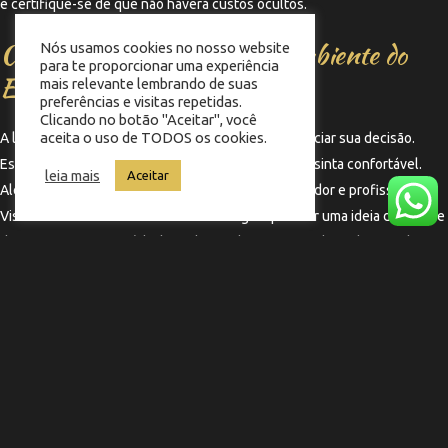
e certifique-se de que não haverá custos ocultos.
Considere a Localização e o Ambiente do
Nós usamos cookies no nosso website
para te proporcionar uma experiência
Estúdio
mais relevante lembrando de suas
preferências e visitas repetidas.
Clicando no botão "Aceitar", você
aceita o uso de TODOS os cookies.
A localização do estúdio de tatuagem pode influenciar sua decisão.
Escolha um lugar que seja acessível e que você se sinta confortável.
leia mais
Aceitar
Além disso, o ambiente do estúdio deve ser acolhedor e profissional.
Visite o local antes de marcar sua tatuagem para ter uma ideia do clima e
da atmosfera. Um estúdio bem decorado e organizado pode contribuir
para uma experiência mais agradável.
←
Termo anterior
Termo seguinte
→
Copyright © 2025 Barbearia Memphis | Feito por
Nobug Tecnologia ​