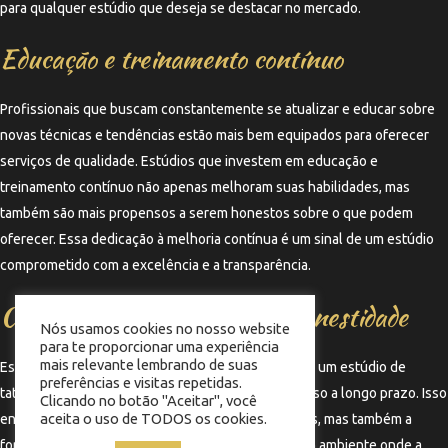
para qualquer estúdio que deseja se destacar no mercado.
Educação e treinamento contínuo
Profissionais que buscam constantemente se atualizar e educar sobre
novas técnicas e tendências estão mais bem equipados para oferecer
serviços de qualidade. Estúdios que investem em educação e
treinamento contínuo não apenas melhoram suas habilidades, mas
também são mais propensos a serem honestos sobre o que podem
oferecer. Essa dedicação à melhoria contínua é um sinal de um estúdio
comprometido com a excelência e a transparência.
Construindo uma cultura de honestidade
Nós usamos cookies no nosso website
para te proporcionar uma experiência
mais relevante lembrando de suas
Estabelecer uma cultura de honestidade dentro de um estúdio de
preferências e visitas repetidas.
tatuagem ou barbearia é fundamental para o sucesso a longo prazo. Isso
Clicando no botão "Aceitar", você
aceita o uso de TODOS os cookies.
envolve não apenas a comunicação com os clientes, mas também a
forma como os profissionais interagem entre si. Um ambiente onde a