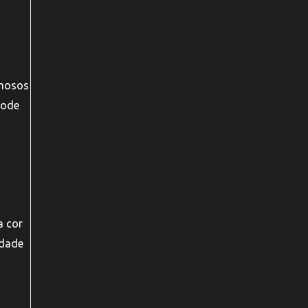
amosos
pode
a cor
idade