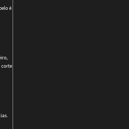
belo é
iro,
 corte
ias.