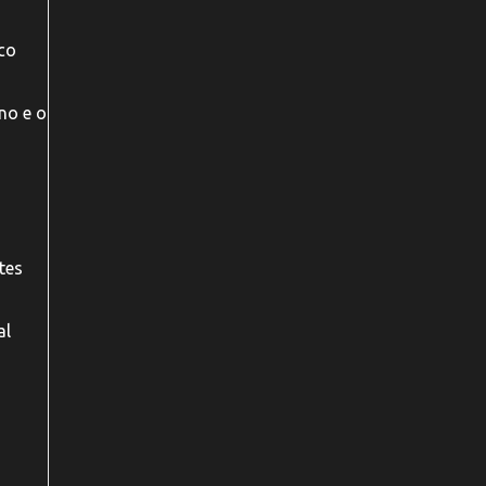
co
no e o
tes
al