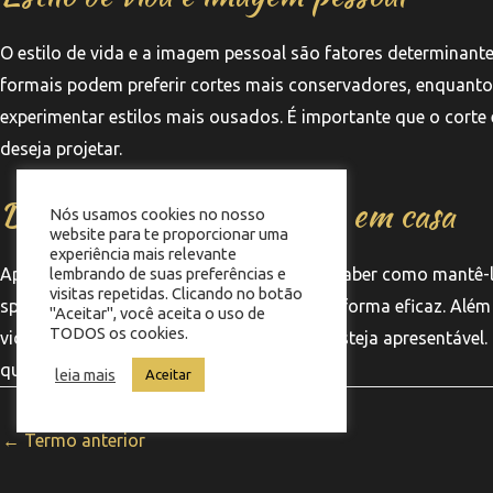
O estilo de vida e a imagem pessoal são fatores determinan
formais podem preferir cortes mais conservadores, enquanto 
experimentar estilos mais ousados. É importante que o corte 
deseja projetar.
Dicas para manter o corte em casa
Nós usamos cookies no nosso
website para te proporcionar uma
experiência mais relevante
Após escolher o corte ideal, é importante saber como mantê
lembrando de suas preferências e
visitas repetidas. Clicando no botão
sprays, pode ajudar a estilizar o cabelo de forma eficaz. Alé
"Aceitar", você aceita o uso de
TODOS os cookies.
vida do corte e garantir que você sempre esteja apresentáve
que desejam um visual sempre elegante.
leia mais
Aceitar
←
Termo anterior