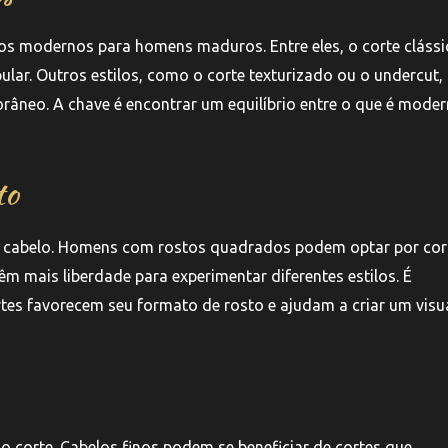
os modernos para homens maduros. Entre eles, o corte clássi
lar. Outros estilos, como o corte texturizado ou o undercut,
neo. A chave é encontrar um equilíbrio entre o que é moder
to
de cabelo. Homens com rostos quadrados podem optar por cor
m mais liberdade para experimentar diferentes estilos. É
rtes favorecem seu formato de rosto e ajudam a criar um visu
o corte. Cabelos finos podem se beneficiar de cortes que