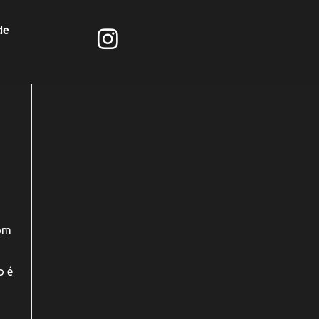
de
bom
o é