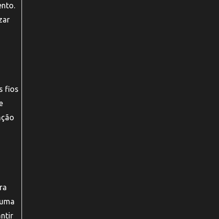
ento.
zar
s fios
e
nção
ra
a uma
ntir