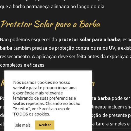
que a barba permaneça alinhada ao longo do dia.
Protetor Solar para a Barba
Não podemos esquecer do
protetor solar para a barba
, es
barba também precisa de proteção contra os raios UV, e exis
ressecamento. A aplicação deve ser feita antes da exposição
completos e eficazes.
Kit de Cuidados para Barba
Nós usamos cookies no nosso
website para te proporcionar uma
experiência mais relevante
Por fim, investir em um
kit de cuidados para barba
pode ser
lembrando de suas preferências e
visitas repetidas. Clicando no botão
necessários em um só lugar. Esses kits geralmente incluem sh
"Aceitar", você aceita o uso de
TODOS os cookies.
de cuidados. Além disso, são uma ótima opção de presente 
alinhamento da barba em casa se torna uma tarefa simples e 
leia mais
Aceitar