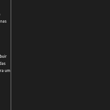
a
a
 nas
buir
rdas
ara um