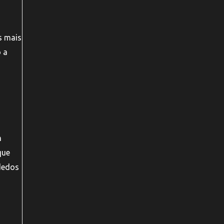
s mais
 a
m
que
 dedos