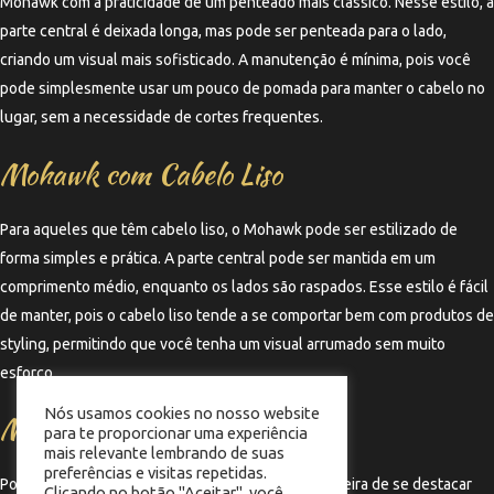
Mohawk com a praticidade de um penteado mais clássico. Nesse estilo, a
parte central é deixada longa, mas pode ser penteada para o lado,
criando um visual mais sofisticado. A manutenção é mínima, pois você
pode simplesmente usar um pouco de pomada para manter o cabelo no
lugar, sem a necessidade de cortes frequentes.
Mohawk com Cabelo Liso
Para aqueles que têm cabelo liso, o Mohawk pode ser estilizado de
forma simples e prática. A parte central pode ser mantida em um
comprimento médio, enquanto os lados são raspados. Esse estilo é fácil
de manter, pois o cabelo liso tende a se comportar bem com produtos de
styling, permitindo que você tenha um visual arrumado sem muito
esforço.
Nós usamos cookies no nosso website
Mohawk com Cores Vibrantes
para te proporcionar uma experiência
mais relevante lembrando de suas
preferências e visitas repetidas.
Por fim, o Mohawk com cores vibrantes é uma maneira de se destacar
Clicando no botão "Aceitar", você