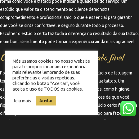
forma como você é tratado pode indicar a qualidade do serviço. Um
estúdio que valoriza o atendimento ao cliente demonstra
comprometimento e profissionalismo, o que é essencial para garantir
que você se sinta confortável e seguro durante todo o processo.
Escolher o estúdio certo faz toda a diferença no resultado da sua tattoo,
e um bom atendimento pode tornar a experiência ainda mais agradável.
O impacto da escolha no resultado final
Nós usamos cookies no nosso website
para te proporcionar uma experiência
mais relevante lembrando de suas
Por fim, é importante ressaltar que a escolha do estúdio de tatuagem
preferências e visitas repetidas.
terá um impacto significativo no resultado final da sua tattoo. Um
Clicando no botão "Aceitar", você
aceita o uso de TODOS os cookies.
estúdio que atende a todos os critérios mencionados, como higiene,
experiência, estilo e atendimento, aumenta as chances de que você
leia mais
Aceitar
fique satisfeito com a sua tatuagem. Escolher o estúdio certo faz toda a
diferença no resultado da sua tattoo, e dedicar tempo para fazer essa
escolha pode resultar em uma arte que você terá orgulho de exibir por
toda a vida.