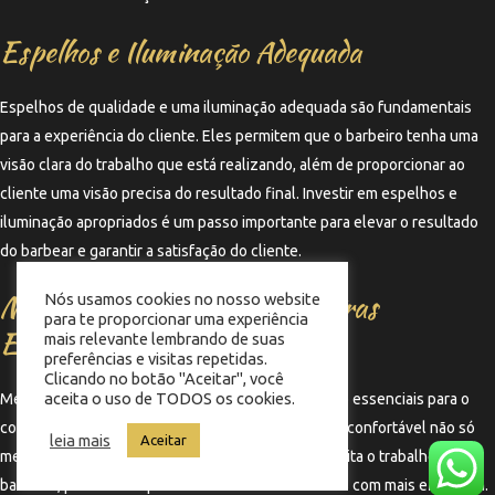
Espelhos e Iluminação Adequada
Espelhos de qualidade e uma iluminação adequada são fundamentais
para a experiência do cliente. Eles permitem que o barbeiro tenha uma
visão clara do trabalho que está realizando, além de proporcionar ao
cliente uma visão precisa do resultado final. Investir em espelhos e
iluminação apropriados é um passo importante para elevar o resultado
do barbear e garantir a satisfação do cliente.
Mesas de Atendimento e Cadeiras
Nós usamos cookies no nosso website
para te proporcionar uma experiência
Ergonômicas
mais relevante lembrando de suas
preferências e visitas repetidas.
Clicando no botão "Aceitar", você
aceita o uso de TODOS os cookies.
Mesas de atendimento e cadeiras ergonômicas são essenciais para o
conforto do cliente durante o serviço. Uma cadeira confortável não só
leia mais
Aceitar
melhora a experiência do cliente, mas também facilita o trabalho do
barbeiro, permitindo que ele execute suas técnicas com mais eficiência.