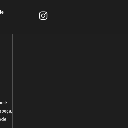
de
ue é
abeça,
ode