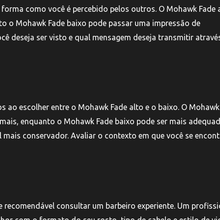
a forma como você é percebido pelos outros. O Mohawk Fade 
nto o Mohawk Fade baixo pode passar uma impressão de
ocê deseja ser visto e qual mensagem deseja transmitir atravé
s ao escolher entre o Mohawk Fade alto e o baixo. O Mohawk
formais, enquanto o Mohawk Fade baixo pode ser mais adequa
 mais conservador. Avaliar o contexto em que você se encont
e recomendável consultar um barbeiro experiente. Um profissi
hor com o formato do seu rosto, tipo de cabelo e estilo de vi