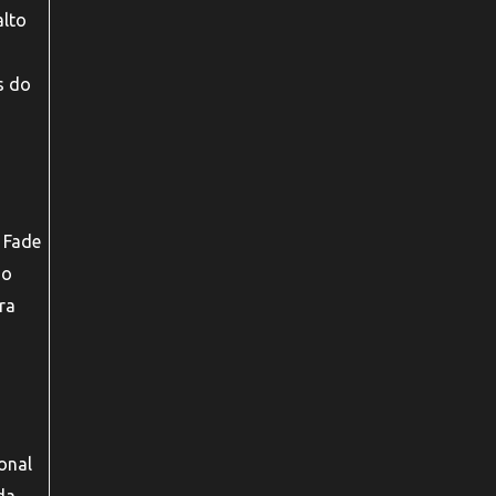
alto
s do
 Fade
do
ra
onal
da.