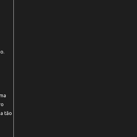
o.
uma
ro
ja tão