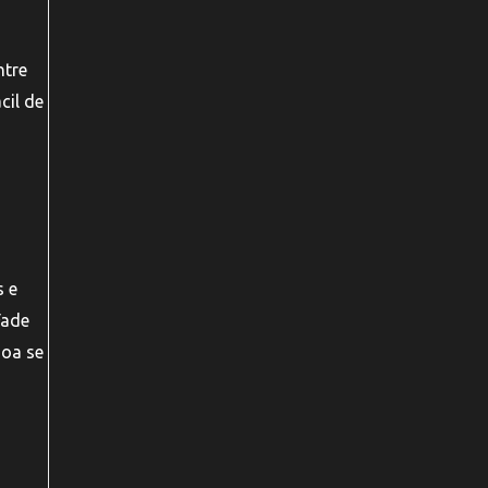
ntre
cil de
 e
Fade
soa se