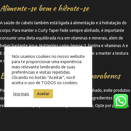
Alimente-se bem e hidrate-se
A saúde do cabelo também está ligada à alimentação e à hidratação do
corpo. Para manter o Curly Taper Fade sempre alinhado, é importante
consumir uma dieta equilibrada rica em vitaminas e minerais, além de
beber bastante água. Nutrientes como ômega-3, biotina e vitaminas A e
E são essenciais para a saúde capilar e podem ajudar a manter a textura
Nós usamos cookies no nosso website
e o brilho dos cachos.
para te proporcionar uma experiência
mais relevante lembrando de suas
preferências e visitas repetidas.
Evite produtos com sulfatos e parabenos
Clicando no botão "Aceitar", você
aceita o uso de TODOS os cookies.
Por fim, para manter o Curly Taper Fade sempre alinhado, evite produtos
leia mais
Aceitar
que contenham sulfatos e parabenos, pois esses ingredientes podem
ressecar os fios e prejudicar a definição dos cachos. Opte por produtos
livres dessas substâncias, que são mais gentis e ajudam a preservar a
saúde e a beleza dos cabelos cacheados.