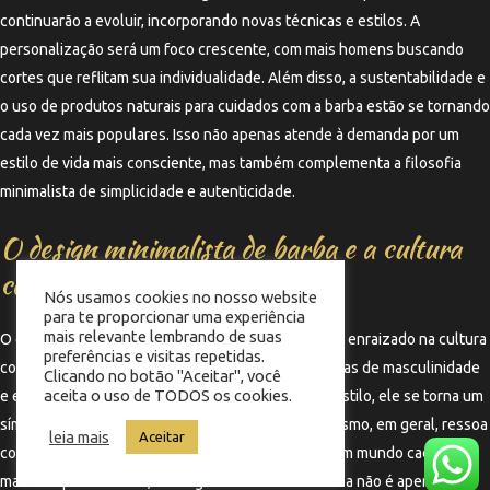
continuarão a evoluir, incorporando novas técnicas e estilos. A
personalização será um foco crescente, com mais homens buscando
cortes que reflitam sua individualidade. Além disso, a sustentabilidade e
o uso de produtos naturais para cuidados com a barba estão se tornando
cada vez mais populares. Isso não apenas atende à demanda por um
estilo de vida mais consciente, mas também complementa a filosofia
minimalista de simplicidade e autenticidade.
O design minimalista de barba e a cultura
contemporânea
Nós usamos cookies no nosso website
para te proporcionar uma experiência
mais relevante lembrando de suas
O design minimalista de barba está profundamente enraizado na cultura
preferências e visitas repetidas.
contemporânea, refletindo uma mudança nas normas de masculinidade
Clicando no botão "Aceitar", você
aceita o uso de TODOS os cookies.
e estilo. À medida que mais homens adotam esse estilo, ele se torna um
símbolo de modernidade e sofisticação. O minimalismo, em geral, ressoa
leia mais
Aceitar
com a busca por autenticidade e simplicidade em um mundo cada vez
mais complexo. Assim, o design minimalista de barba não é apenas uma