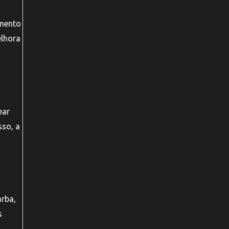
amento
elhora
ear
sso, a
arba,
s