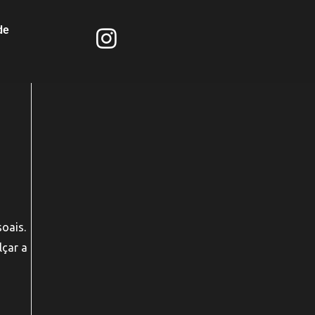
de
soais.
lçar a