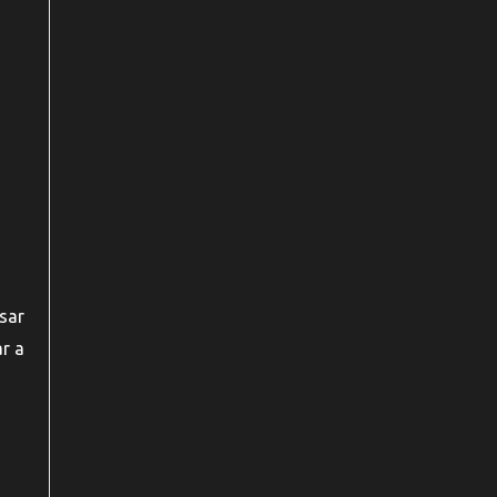
sar
r a