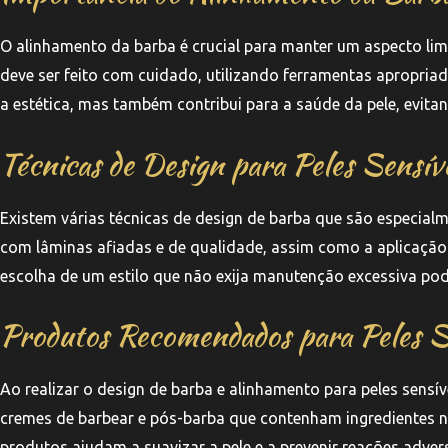
O alinhamento da barba é crucial para manter um aspecto lim
deve ser feito com cuidado, utilizando ferramentas apropri
a estética, mas também contribui para a saúde da pele, evita
Técnicas de Design para Peles Sensív
Existem várias técnicas de design de barba que são especialm
com lâminas afiadas e de qualidade, assim como a aplicação 
escolha de um estilo que não exija manutenção excessiva pode 
Produtos Recomendados para Peles S
Ao realizar o design de barba e alinhamento para peles sensív
cremes de barbear e pós-barba que contenham ingredientes n
produtos ajudam a suavizar a pele e a prevenir reações adver