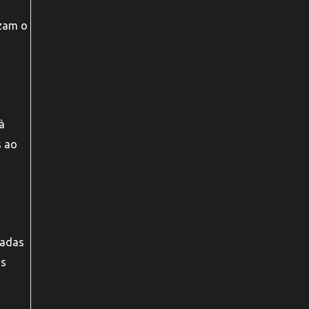
izam o
à
s ao
uadas
os