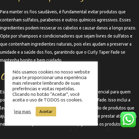
Para manter os fios saudáveis, é fundamental evitar produtos que
contenham sulfatos, parabenos e outros químicos agressivos. Esses
ingredientes podem ressecar os cabelos e causar danos a longo prazo.
Opte por shampoos e condicionadores que sejam livres de sulfatos e
que contenham ingredientes naturais, pois eles ajudam a preservar a
umidade e a saúde dos fios, garantindo que o Curly Taper Fade se
mantenha bonito e bem cuidado.
Nós usamos cookies no nosso website
O papel da rotina de cuidados
para te proporcionar uma experiência
mais relevante lembrando de suas
preferências e visitas repetidas.
Estabelecer uma rotina de cuidados capilares é essencial para quem
Clicando no botão "Aceitar", você
aceita o uso de TODOS os cookies.
possui cabelos cacheados e opta pelo Curly Taper Fade. Isso inclui a
lavagem adequada, a hidratação regular e a aplicação de produtos que
leia mais
Aceitar
ajudem a definir os cachos. Além disso, é importante prestar atenção às
necessidades específicas do seu cabelo, ajustando os produtos e as
técnicas conforme necessário. Com dedicação e os produtos certos, é