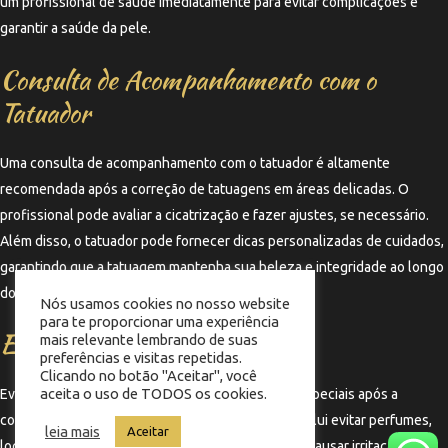
um profissional de saúde imediatamente para evitar complicações e
garantir a saúde da pele.
Consulta de Acompanhamento com o
Tatuador
Uma consulta de acompanhamento com o tatuador é altamente
recomendada após a correção de tatuagens em áreas delicadas. O
profissional pode avaliar a cicatrização e fazer ajustes, se necessário.
Além disso, o tatuador pode fornecer dicas personalizadas de cuidados,
garantindo que a tatuagem mantenha sua beleza e integridade ao longo
do tempo.
Nós usamos cookies no nosso website
para te proporcionar uma experiência
Evitar Produtos Irritantes
mais relevante lembrando de suas
preferências e visitas repetidas.
Clicando no botão "Aceitar", você
aceita o uso de TODOS os cookies.
Evitar produtos irritantes é crucial nos cuidados especiais após a
correção de tatuagens em áreas delicadas. Isso inclui evitar perfumes,
leia mais
Aceitar
loções com álcool e outros produtos que possam causar irritação na