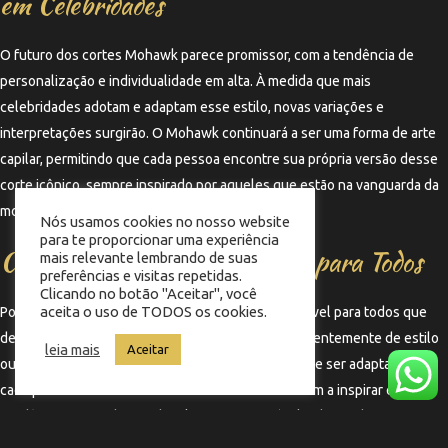
em Celebridades
O futuro dos cortes Mohawk parece promissor, com a tendência de
personalização e individualidade em alta. À medida que mais
celebridades adotam e adaptam esse estilo, novas variações e
interpretações surgirão. O Mohawk continuará a ser uma forma de arte
capilar, permitindo que cada pessoa encontre sua própria versão desse
corte icônico, sempre inspirado por aqueles que estão na vanguarda da
moda.
Nós usamos cookies no nosso website
para te proporcionar uma experiência
Cortes Mohawk: Uma Escolha para Todos
mais relevante lembrando de suas
preferências e visitas repetidas.
Clicando no botão "Aceitar", você
aceita o uso de TODOS os cookies.
Por fim, os cortes Mohawk são uma escolha acessível para todos que
desejam experimentar um visual ousado. Independentemente de estilo
leia mais
Aceitar
ou preferência, há uma versão do Mohawk que pode ser adaptada para
cada pessoa. Celebridades internacionais continuam a inspirar essa
tendência, tornando o Mohawk uma opção viável e desejada para quem
busca um novo visual que represente sua essência.