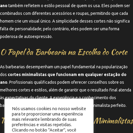
ano
também refletem o estilo pessoal de quem os usa. Eles podem ser
combinados com diferentes acessórios e roupas, permitindo que cada
homem crie um visual único. A simplicidade desses cortes não significa
falta de personalidade; pelo contrário, eles podem ser uma forma
poderosa de autoexpressão.
O Papel da Barbearia na Escolha do Corte
As barbearias desempenham um papel fundamental na popularização
dos
cortes minimalistas que funcionam em qualquer estação do
ano
. Profissionais qualificados podem oferecer conselhos sobre os
melhores cortes e estilos, além de garantir que o resultado final atenda
às expectativas do cliente. A experiência e o conhecimento dos
barbeiros são essenciais para alcançar um visual minimalista perfeito.
Nós usamos cookies no nosso website
para te proporcionar uma experiência
Tendências Futuras em Cortes Minimalistas
mais relevante lembrando de suas
preferências e visitas repetidas.
Clicando no botão "Aceitar", você