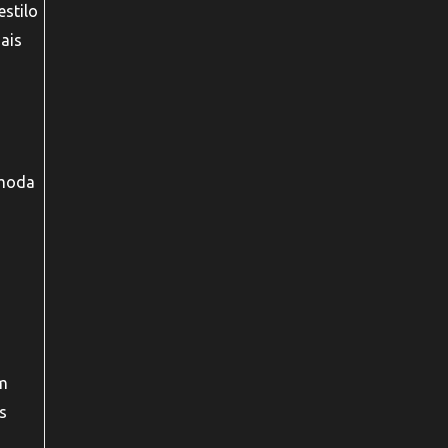
stilo
ais
 moda
am
s