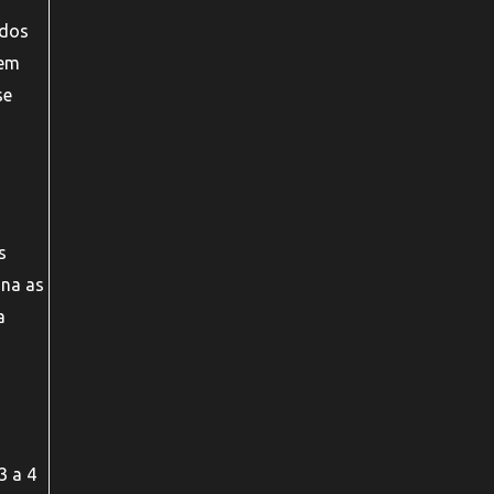
ados
dem
se
s
ina as
a
3 a 4