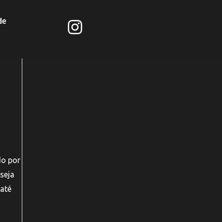
de
do por
seja
 até