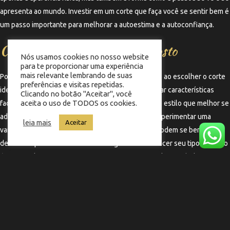
apresenta ao mundo. Investir em um corte que faça você se sentir bem é
um passo importante para melhorar a autoestima e a autoconfiança.
Corte ideal para cada tipo de rosto
Nós usamos cookies no nosso website
para te proporcionar uma experiência
mais relevante lembrando de suas
Por fim, é importante considerar o formato do rosto ao escolher o corte
preferências e visitas repetidas.
ideal. Cortes diferentes podem acentuar ou suavizar características
Clicando no botão "Aceitar", você
aceita o uso de TODOS os cookies.
faciais, e um bom profissional saberá recomendar o estilo que melhor se
adapta a você. Por exemplo, rostos ovais podem experimentar uma
leia mais
Aceitar
variedade de cortes, enquanto rostos quadrados podem se beneficiar
de cortes que suavizam as linhas angulares. Conhecer seu tipo de rosto
é essencial para encontrar o corte perfeito que realce sua beleza
natural.
←
Termo anterior
Termo seguinte
→