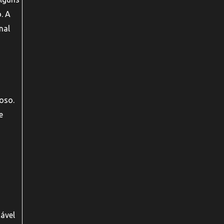
. A
nal
oso.
e
cável