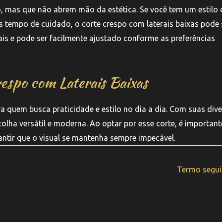
o, mas que não abrem mão da estética. Se você tem um estilo 
s tempo de cuidado, o corte crespo com laterais baixas pode 
oais e pode ser facilmente ajustado conforme as preferências
respo com Laterais Baixas
a quem busca praticidade e estilo no dia a dia. Com suas div
colha versátil e moderna. Ao optar por esse corte, é important
tir que o visual se mantenha sempre impecável.
Termo segu
pyright © 2025 Barbearia Memphis | Feito por
Nobug Tecnologi