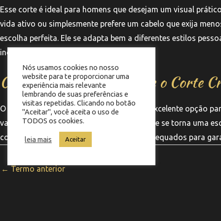
Esse corte é ideal para homens que desejam um visual prátic
vida ativo ou simplesmente prefere um cabelo que exija meno
escolha perfeita. Ele se adapta bem a diferentes estilos pess
individuais.
Nós usamos cookies no nosso
Considerações Finais sobre o Corte C
website para te proporcionar uma
experiência mais relevante
lembrando de suas preferências e
visitas repetidas. Clicando no botão
O corte crespo com laterais baixas é uma excelente opção par
"Aceitar", você aceita o uso de
TODOS os cookies.
variações e possibilidades de estilização, ele se torna uma es
considerar a manutenção e os produtos adequados para garan
leia mais
Aceitar
←
Termo anterior
Co