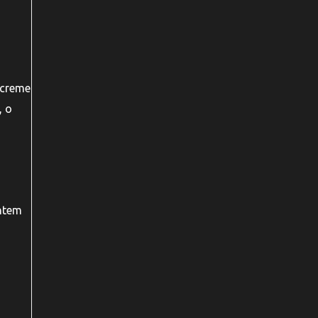
 creme
, o
entem