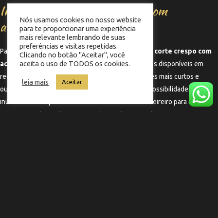
Inspirações de cortes crespos com
Nós usamos cookies no nosso website
acabamento gradual
para te proporcionar uma experiência
mais relevante lembrando de suas
preferências e visitas repetidas.
Para quem está em dúvida sobre como pode ficar o
corte crespo com
Clicando no botão "Aceitar", você
aceita o uso de TODOS os cookies.
acabamento gradual
, existem diversas inspirações disponíveis em
redes sociais e plataformas de beleza. Desde cortes mais curtos e
leia mais
Aceitar
ousados até opções mais longas e volumosas, as possibilidades são
inúmeras. É sempre bom levar referências ao cabeleireiro para que ele
possa entender melhor o que o cliente deseja e adaptar o corte ao seu
estilo pessoal.
←
Termo anterior
Termo seguinte
→
Copyright © 2025 Barbearia Memphis | Feito por
Nobug Tecnologia ​