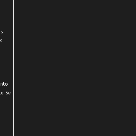
as
as
ento
e. Se