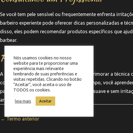
Se você tem pele sensível ou frequentemente enfrenta irritaçõ
barbeiro experiente pode oferecer dicas personalizadas e técn
disso, eles podem recomendar produtos específicos que ajudem
barbear.
Praticando Regularmente
Nós usamos cookies no nosso
website para te proporcionar uma
experiência mais relevante
A prática regular é uma das chaves para aprimorar a técnica
lembrando de suas preferências e
visitas repetidas. Clicando no botão
confortável e confiante se torna. Com o tempo, você aprend
"Aceitar", você aceita o uso de
TODOS os cookies.
para você, resultando em um barbear mais suave e sem irrita
arte.
leia mais
Aceitar
←
Termo anterior