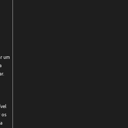
u
ar um
a
r.
ível
r os
 a