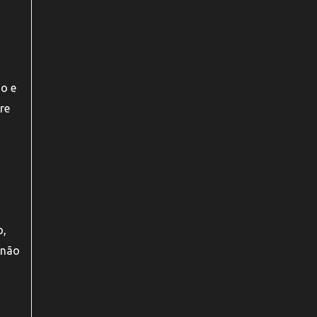
so e
re
o,
 não