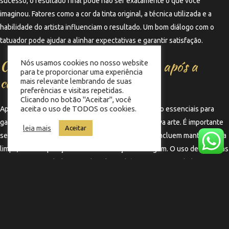
sucesso, o resultado final pode não ser exatamente o que você
imaginou. Fatores como a cor da tinta original, a técnica utilizada e a
habilidade do artista influenciam o resultado. Um bom diálogo com o
tatuador pode ajudar a alinhar expectativas e garantir satisfação.
Como cuidar da nova tatuagem após a
Nós usamos cookies no nosso website
para te proporcionar uma experiência
cobertura?
mais relevante lembrando de suas
preferências e visitas repetidas.
Clicando no botão "Aceitar", você
aceita o uso de TODOS os cookies.
Após a cobertura de uma tatuagem, os cuidados são essenciais para
garantir a melhor cicatrização e preservação da nova arte. É importante
leia mais
Aceitar
seguir as instruções do tatuador, que geralmente incluem manter a área
limpa, evitar exposição ao sol e não coçar a tatuagem. O uso de pomadas
cicatrizantes e a hidratação da pele também são recomendados para
promover uma recuperação saudável.
←
Termo anterior
Termo seguinte
→