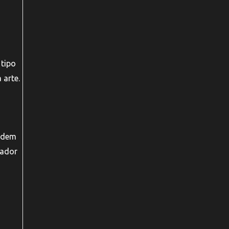
 tipo
 arte.
endem
uador