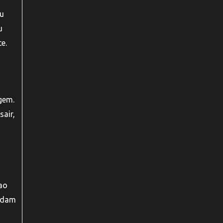
ou
u
e.
agem.
sair,
ao
judam