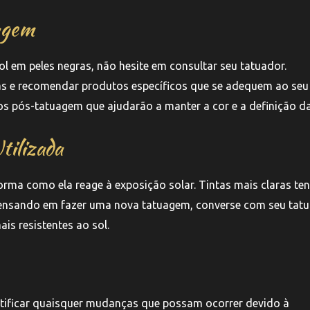
agem
 em peles negras, não hesite em consultar seu tatuador.
das e recomendar produtos específicos que se adequem ao seu
s pós-tatuagem que ajudarão a manter a cor e a definição da
tilizada
 forma como ela reage à exposição solar. Tintas mais claras t
 pensando em fazer uma nova tatuagem, converse com seu tat
is resistentes ao sol.
ntificar quaisquer mudanças que possam ocorrer devido à