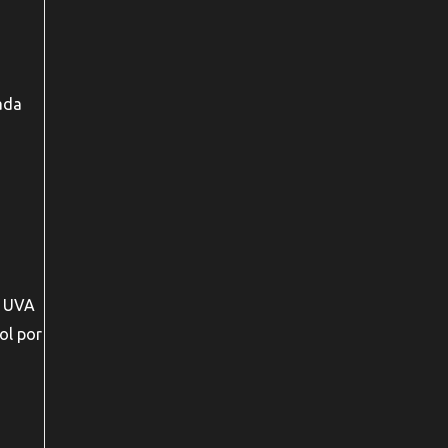
ada
s UVA
ol por