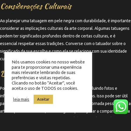
Considerações Culturais
Ao planejar uma tatuagem em pele negra com durabilidade, é importante
considerar as implicações culturais da arte corporal. Algumas tatuagens
podem ter significados profundos dentro de certas culturas, e é
essencial respeitar essas tradições. Converse com o tatuador sobre o
significado da sua escolha e como ela se relaciona com sua identidade
cultural.
Nós usamos cookies no nosso website
para te proporcionar uma experiência
Documentação e Registro
mais relevante lembrando de suas
preferências e visitas repetidas.
Clicando no botão "Aceitar", você
aceita o uso de TODOS os cookies.
Por fim, mantenha um registro da sua tatuagem, incluindo fotos e
informações sobre o artista e os cuidados realizados. Isso pode ser útil
leia mais
Aceitar
para futuras manutenções e para documentar sua jornada pessoal com a
arte corporal. Além disso, ter um registro pode ajudar a compartilhar sua
experiência com outras pessoas que também estão planejando
tatuagens em pele negra.