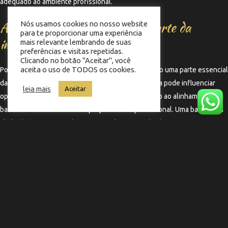
adequado ao ambiente profissional.
Alinhamento da barba como parte da
Nós usamos cookies no nosso website
para te proporcionar uma experiência
imagem pessoal
mais relevante lembrando de suas
preferências e visitas repetidas.
Clicando no botão "Aceitar", você
aceita o uso de TODOS os cookies.
Por fim, o alinhamento da barba deve ser visto como uma parte essencial
da imagem pessoal. Em um mundo onde a aparência pode influenciar
leia mais
Aceitar
oportunidades de carreira, dedicar tempo e atenção ao alinhamento da
barba é um investimento no próprio futuro profissional. Uma barba bem
alinhada é um reflexo de profissionalismo e pode abrir portas em
diversas situações.
←
Termo anterior
Termo seguinte
→
Copyright © 2025 Barbearia Memphis | Feito por
Nobug Tecnologia ​