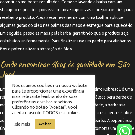
garantir os melhores resultados. Comece lavando a barba com um
shampoo específico, pois isso remove impurezas e prepara os fios para
receber o produto. Após secar levemente com uma toalha, aplique
algumas gotas do óleo nas palmas das mãos e esfregue para aquecê-lo.
Em seguida, passe as mãos pela barba, garantindo que o produto seja
distribuído uniformemente. Para finalizar, use um pente para alinhar os
fios e potencializar a absorção do óleo.
Onde encontrar óleos de qualidade em São
José
Nós usamos cookies no nosso website
Em São José, a Barbearia Memphis, localizada no bairro Kobrasol, é uma
para te proporcionar uma experiência
mais relevante lembrando de suas
referência em qualidade e oferece uma seleção de óleos para barba de
preferências e visitas repetidas.
marcas renomadas. Além de produtos de alta qualidade, a barbearia
Clicando no botão "Aceitar", você
aceita o uso de TODOS os cookies.
conta com barbeiros experientes que podem orientar os clientes sobre
as melhores opções de cuidados para cada tipo de barba. A experiência
leia mais
Aceitar
única proporcionada pela Barbearia Memphis, que combina um ambiente