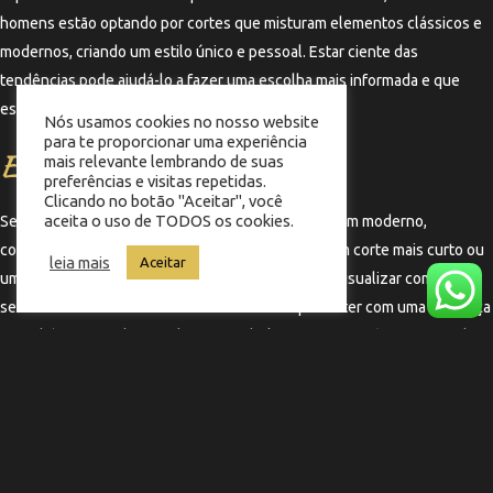
homens estão optando por cortes que misturam elementos clássicos e
modernos, criando um estilo único e pessoal. Estar ciente das
tendências pode ajudá-lo a fazer uma escolha mais informada e que
esteja alinhada com o que está na moda.
Nós usamos cookies no nosso website
para te proporcionar uma experiência
Experimente antes de decidir
mais relevante lembrando de suas
preferências e visitas repetidas.
Clicando no botão "Aceitar", você
aceita o uso de TODOS os cookies.
Se você está em dúvida entre um corte clássico e um moderno,
considere fazer uma mudança temporária, como um corte mais curto ou
leia mais
Aceitar
uma leve alteração no estilo. Isso pode ajudá-lo a visualizar como você
se sente com o novo visual antes de se comprometer com uma mudança
mais drástica. Lembre-se de que o cabelo cresce, e você sempre pode
experimentar novos estilos ao longo do tempo.
←
Termo anterior
Termo seguinte
→