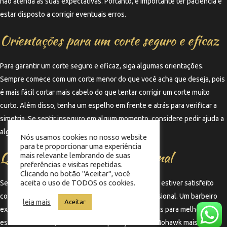
não atenda às suas expectativas. Portanto, é importante ter paciência e
estar disposto a corrigir eventuais erros.
Orientações para um corte seguro e eficaz
Para garantir um corte seguro e eficaz, siga algumas orientações.
Sempre comece com um corte menor do que você acha que deseja, pois
é mais fácil cortar mais cabelo do que tentar corrigir um corte muito
curto. Além disso, tenha um espelho em frente e atrás para verificar a
simetria. Se sentir inseguro em algum momento, considere pedir ajuda a
alguém ou até mesmo consultar um profissional.
Nós usamos cookies no nosso website
para te proporcionar uma experiência
Quando procurar um profissional
mais relevante lembrando de suas
preferências e visitas repetidas.
Clicando no botão "Aceitar", você
aceita o uso de TODOS os cookies.
Se, após tentar cortar o Mohawk sozinho, você não estiver satisfeito
com o resultado, não hesite em procurar um profissional. Um barbeiro
leia mais
Aceitar
experiente pode corrigir erros e oferecer sugestões para melhorar o
estilo. Além disso, se você estiver planejando um Mohawk mais