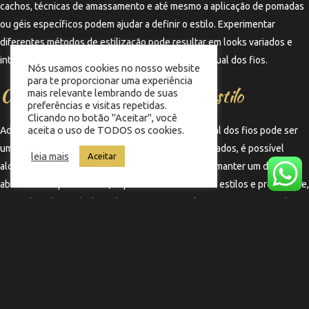
cachos, técnicas de amassamento e até mesmo a aplicação de pomadas
ou géis específicos podem ajudar a definir o estilo. Experimentar
diferentes métodos de estilização pode resultar em looks variados e
interessantes, adaptando-se ao crescimento desigual dos fios.
Nós usamos cookies no nosso website
para te proporcionar uma experiência
Considerações Finais sobre o Estilo
mais relevante lembrando de suas
preferências e visitas repetidas.
Clicando no botão "Aceitar", você
aceita o uso de TODOS os cookies.
Adaptar o Curly Taper Fade ao crescimento desigual dos fios pode ser
um desafio, mas com as técnicas e cuidados adequados, é possível
leia mais
Aceitar
alcançar um resultado satisfatório. O importante é manter um diálogo
aberto com o profissional, experimentar diferentes estilos e produtos, e,
acima de tudo, cuidar bem dos fios para que eles permaneçam saudáveis
e bonitos.
←
Termo anterior
Termo seguinte
→