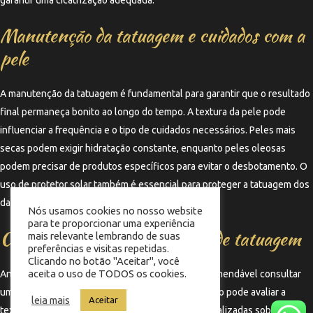
Manutenção da tatuagem e cuidados com a
pele
A manutenção da tatuagem é fundamental para garantir que o resultado
final permaneça bonito ao longo do tempo. A textura da pele pode
influenciar a frequência e o tipo de cuidados necessários. Peles mais
secas podem exigir hidratação constante, enquanto peles oleosas
podem precisar de produtos específicos para evitar o desbotamento. O
uso de protetor solar também é essencial para proteger a tatuagem dos
danos causados pela exposição ao sol.
Nós usamos cookies no nosso website
para te proporcionar uma experiência
Consultoria com profissionais de tatuagem
mais relevante lembrando de suas
preferências e visitas repetidas.
Clicando no botão "Aceitar", você
aceita o uso de TODOS os cookies.
Antes de realizar uma tatuagem, é altamente recomendável consultar
um profissional experiente. Um tatuador qualificado pode avaliar a
leia mais
Aceitar
textura da sua pele e oferecer orientações personalizadas sobre o