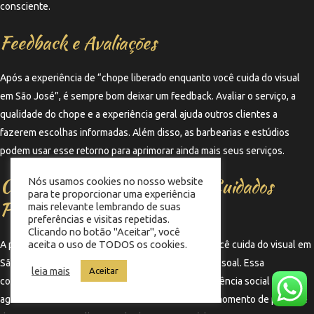
consciente.
Feedback e Avaliações
Após a experiência de “chope liberado enquanto você cuida do visual
em São José”, é sempre bom deixar um feedback. Avaliar o serviço, a
qualidade do chope e a experiência geral ajuda outros clientes a
fazerem escolhas informadas. Além disso, as barbearias e estúdios
podem usar esse retorno para aprimorar ainda mais seus serviços.
Conclusão: Uma Nova Era de Cuidados
Nós usamos cookies no nosso website
para te proporcionar uma experiência
Pessoais
mais relevante lembrando de suas
preferências e visitas repetidas.
Clicando no botão "Aceitar", você
aceita o uso de TODOS os cookies.
A prática de oferecer “chope liberado enquanto você cuida do visual em
São José” representa uma nova era no cuidado pessoal. Essa
leia mais
Aceitar
combinação de serviços de qualidade e uma experiência social
agradável transforma a rotina de cuidados em um momento de prazer e