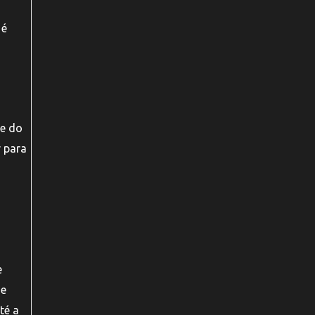
 é
de do
r para
e
 e
té a