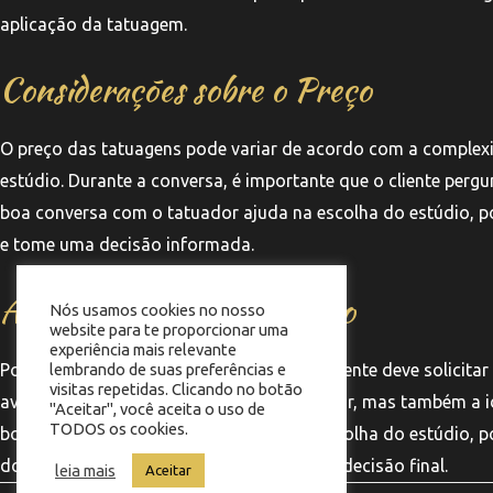
aplicação da tatuagem.
Considerações sobre o Preço
O preço das tatuagens pode variar de acordo com a complexi
estúdio. Durante a conversa, é importante que o cliente pergu
boa conversa com o tatuador ajuda na escolha do estúdio, p
e tome uma decisão informada.
A Importância do Portfólio
Nós usamos cookies no nosso
website para te proporcionar uma
experiência mais relevante
Por fim, ao conversar com o tatuador, o cliente deve solicitar
lembrando de suas preferências e
visitas repetidas. Clicando no botão
avaliar a qualidade do trabalho do tatuador, mas também a ide
"Aceitar", você aceita o uso de
TODOS os cookies.
boa conversa com o tatuador ajuda na escolha do estúdio, poi
do estilo do profissional antes de tomar a decisão final.
leia mais
Aceitar