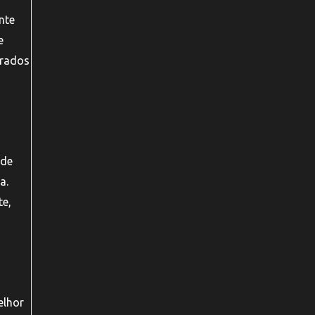
nte
e
erados
 de
a.
te,
elhor