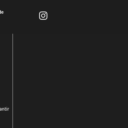
de
antir