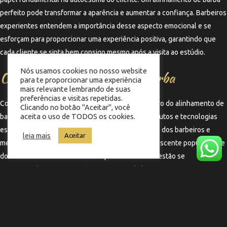
perfeito pode transformar a aparência e aumentar a confiança. Barbeiros
experientes entendem a importância desse aspecto emocional e se
esforçam para proporcionar uma experiência positiva, garantindo que
cada cliente se sinta bem consigo mesmo após a visita ao estúdio.
Nós usamos cookies no nosso website
O futuro do alinhamento de barba
para te proporcionar uma experiência
mais relevante lembrando de suas
preferências e visitas repetidas.
Com a evolução das técnicas e ferramentas, o futuro do alinhamento de
Clicando no botão "Aceitar", você
aceita o uso de TODOS os cookies.
barba promete ser ainda mais inovador. Novos produtos e tecnologias
estão sendo desenvolvidos para facilitar o trabalho dos barbeiros e
leia mais
Aceitar
melhorar a experiência do cliente. Além disso, a crescente popularidade
dos cuidados com a barba indica que mais homens estão se
preocupando com sua aparência, o que pode levar a um aumento na
demanda por serviços de alinhamento de barba de qualidade.
←
Termo anterior
Termo seguinte
→