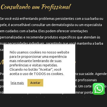
Consultando um Profissional
Se você está enfrentando problemas persistentes com a sua barba ou
pele, é aconselhável consultar um dermatologista ou um especialista
em cuidados com a barba. Eles podem oferecer orientações
personalizadas e recomendar produtos específicos que atendam às
suas necessidades individuais, garantindo que você mantenha a barba
saudável e bem cuidada durante todo o verão.
Nós usamos cookies no nosso website
para te proporcionar uma experiência
Manutenção Regular da Barba
mais relevante lembrando de suas
preferências e visitas repetidas.
Clicando no botão "Aceitar", você
aceita o uso de TODOS os cookies.
Por fim, a manutenção regular da barba é crucial para sua saúde. Agende
visitas regulares a uma barbearia de confiança, onde profissionais
leia mais
Aceitar
podem aparar e cuidar da sua barba adequadamente. Um corte bem feito
não só melhora a aparência, mas também ajuda a eliminar pontas duplas
e fios danificados, contribuindo para uma barba mais saudável e
hidratada.