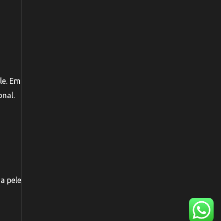
le. Em
onal.
a pele