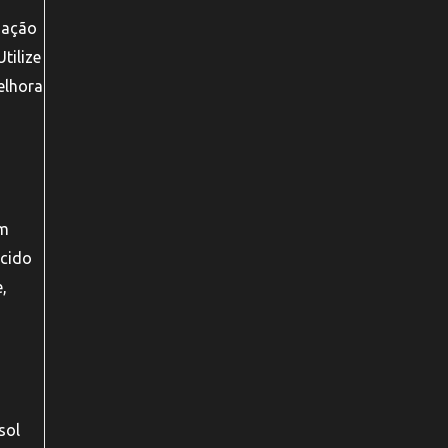
liação
tilize
elhora
um
ácido
,
sol