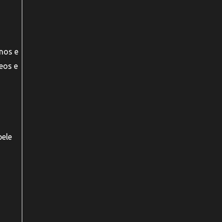
nos e
leos e
pele