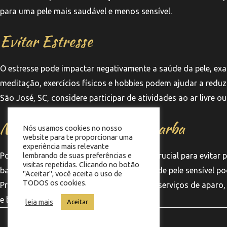
para uma pele mais saudável e menos sensível.
Evitar Estresse
O estresse pode impactar negativamente a saúde da pele, ex
meditação, exercícios físicos e hobbies podem ajudar a reduz
São José, SC, considere participar de atividades ao ar livr
Manutenção Regular da Barba
Nós usamos cookies no nosso
website para te proporcionar uma
experiência mais relevante
Por fim, a manutenção regular da barba é crucial para evitar p
lembrando de suas preferências e
visitas repetidas. Clicando no botão
barbearias que entendem as necessidades de pele sensível p
"Aceitar", você aceita o uso de
TODOS os cookies.
Profissionais capacitados podem oferecer serviços de aparo,
e barba em dia.
leia mais
Aceitar