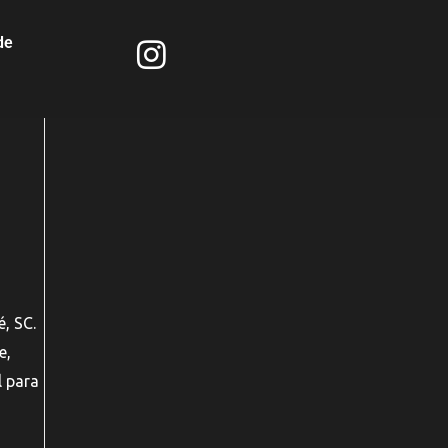
de
, SC.
e,
l para