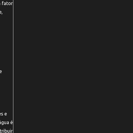
 fator
e,
e
s e
água é
ribuir