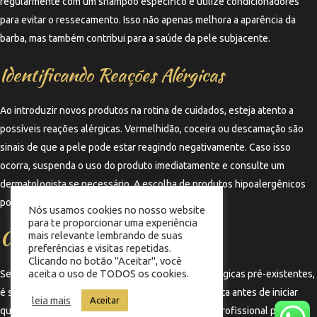
regularmente com um shampoo específico e utilize condicionadores
para evitar o ressecamento. Isso não apenas melhora a aparência da
barba, mas também contribui para a saúde da pele subjacente.
Identificando Reações Alérgicas
Ao introduzir novos produtos na rotina de cuidados, esteja atento a
possíveis reações alérgicas. Vermelhidão, coceira ou descamação são
sinais de que a pele pode estar reagindo negativamente. Caso isso
ocorra, suspenda o uso do produto imediatamente e consulte um
dermatologista se necessário. A escolha de produtos hipoalergênicos
pode ser uma boa estratégia para evitar irritações.
Nós usamos cookies no nosso website
para te proporcionar uma experiência
Consultando um Profissional
mais relevante lembrando de suas
preferências e visitas repetidas.
Clicando no botão "Aceitar", você
aceita o uso de TODOS os cookies.
Se você tem pele sensível ou condições dermatológicas pré-existentes,
é sempre aconselhável consultar um dermatologista antes de iniciar
leia mais
Aceitar
qualquer nova rotina de cuidados com a pele. Um profissional pode